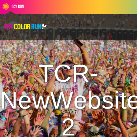
TCR-
NewWebsit
2